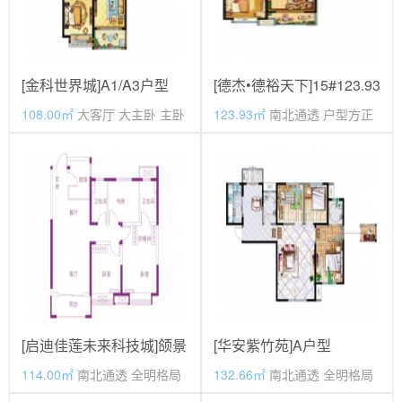
[金科世界城]A1/A3户型
[德杰•德裕天下]15#123.93
平
108.00㎡
大客厅 大主卧 主卧
123.93㎡
南北通透 户型方正
套房 厨卫全明
价格待定
85.51
万元
毛坯
期房
毛坯
现房
[启迪佳莲未来科技城]颌景
[华安紫竹苑]A户型
户型
114.00㎡
南北通透 全明格局
132.66㎡
南北通透 全明格局