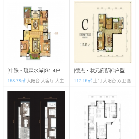
价格待定
118.07
万元
毛坯
期房
毛坯
现房
[中铁・琉森水岸]G1-4户
[德杰・状元府邸]C户型
型
153.78㎡
大阳台 大客厅 大主
117.15㎡
土门 大阳台 双卫 厨
卧 主卧套房
卫全明
价格待定
价格待定
毛坯
期房
毛坯
期房