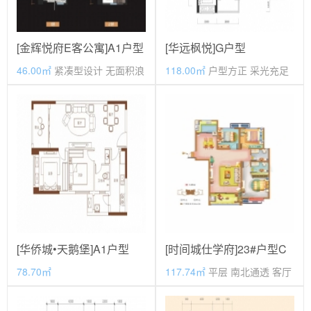
[金辉悦府E客公寓]A1户型
[华远枫悦]G户型
46.00㎡
紧凑型设计 无面积浪
118.00㎡
户型方正 采光充足
费
75.14
价格待定
万元
精装
现房
毛坯
期房
[华侨城•天鹅堡]A1户型
[时间城仕学府]23#户型C
78.70㎡
117.74㎡
平层 南北通透 客厅
朝南 主卧朝南
价格待定
价格待定
毛坯
期房
毛坯
期房