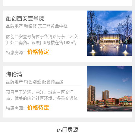
融创西安壹号院
品牌地产 精装修 东二环黄金中枢
融创西安壹号院位于华清路与东二环交
汇处西南角。该项目5号楼在售193㎡，
230㎡房源。
价格待定
特惠房源：
海伦湾
品牌地产 特色别墅 配套商品房
项目居于浐灞、曲江、城东三区交汇
点，优美的内外社区环境、多重交通体
系、教育和医疗等配套资源，是西安高
价格待定
特惠房源：
端生态居住生活首选。
热门房源