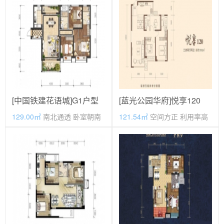
[中国铁建花语城]G1户型
[蓝光公园华府]悦享120
129.00㎡
南北通透 卧室朝南
121.54㎡
空间方正 利用率高
价格待定
价格待定
毛坯
期房
毛坯
期房