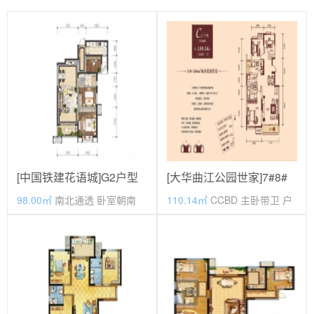
[中国铁建花语城]G2户型
[大华曲江公园世家]7#8#
洋房C1户型
98.00㎡
南北通透 卧室朝南
110.14㎡
CCBD 主卧带卫 户
型方正 客厅朝南 主卧朝南
价格待定
价格待定
毛坯
期房
毛坯
期房