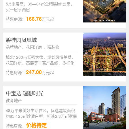
5.5米层高，39—64㎡全精装loft公寓，
买一层享两层
166.76
特惠房源：
万元起
碧桂园凤凰城
品牌地产、花园洋房 、精装修
城北1200亩低密大盘，规划风情美墅、
花园洋房、高层等丰富产品线，多样化
国际生活配套。
247.00
特惠房源：
万元起
中宝达·理想时光
教育地产
48万平米美好生活住区，优选建筑面积
约85-125㎡珍藏户型，打造2.3万㎡家庭
一站式服务商业，匠呈全龄全家成长型
价格待定
特惠房源：
教育住区。