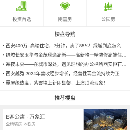
投资首选
刚需房
公园房
楼盘导购
•
西安400万+高端住宅，2分钟，卖了85%！绿城到底怎么了？
•
绿城长安玉华与金茂璞逸高新——高新唯一精装修高端住宅项目
•
寒夜未央——在城市深处，遇见理想的办公栖所西安恒石国际A座
•
西安越秀|2024年营收稳步增长，经营性现金流持续为正
•
霸屏级热度，紫雲境上新即售罄，上演顶流现象！
推荐楼盘
E客公寓 · 万象汇
全精装房 地铁房